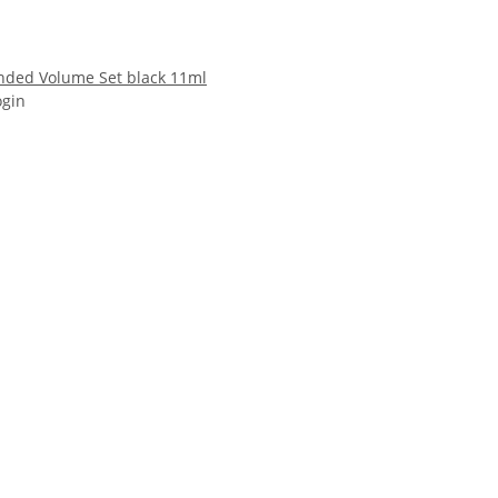
nded Volume Set black 11ml
ogin