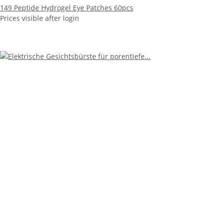
149 Peptide Hydrogel Eye Patches 60pcs
Prices visible after login