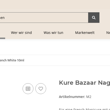
Wer wir sind
Was wir tun
Markenwelt
Ne
ench White 10ml
Kure Bazaar Nag
Artikelnummer:
M2
Für eine French Manicure mit 