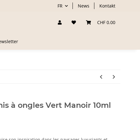
FR
News
Kontakt
CHF 0.00
wsletter
is à ongles Vert Manoir 10ml
ise son inspiration dans les paysages luxuriants et