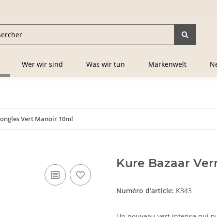
Wer wir sind
Was wir tun
Markenwelt
Ne
 ongles Vert Manoir 10ml
Kure Bazaar Vern
Numéro d'article:
K343
Un nouveau vert intense qui pu