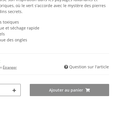
riques, où le vert s'accorde avec le mystère des pierres
ins secrets.
s toxiques
nue et séchage rapide
els
inue des ongles
t
Question sur l'article
on
Étranger
Ajouter au panier