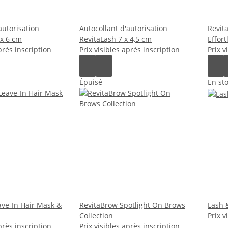
autorisation
Autocollant d'autorisation
Revit
 x 6 cm
RevitaLash 7 x 4,5 cm
Effort
près inscription
Prix visibles après inscription
Prix v
Épuisé
En st
ave-In Hair Mask &
RevitaBrow Spotlight On Brows
Lash 
Collection
Prix v
près inscription
Prix visibles après inscription