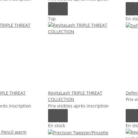
Top
En st
RIPLE THREAT
RevitaLash TRIPLE THREAT
Defin
COLLECTION
Prix v
près inscription
Prix visibles après inscription
En stock
En st