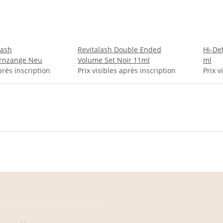
lash
Revitalash Double Ended
Hi-De
rnzange Neu
Volume Set Noir 11ml
ml
près inscription
Prix visibles après inscription
Prix v