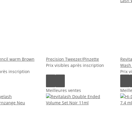
encil warm Brown
Precision Tweezer/Pinzette
Revit
Prix visibles après inscription
Wash
près inscription
Prix v
Meilleures ventes
Meill